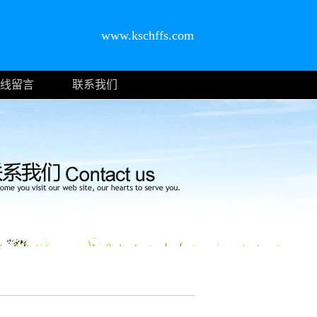
www.kschffs.com
线留言
联系我们