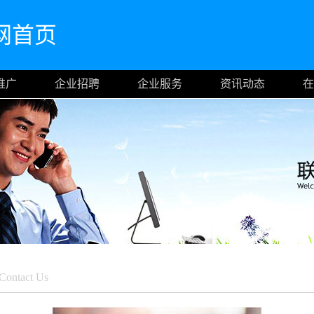
m官网首页
推广
企业招聘
企业服务
资讯动态
在
ontact Us